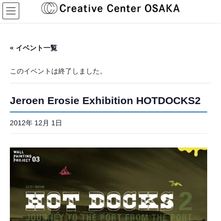
コ
ナ
ン
ビ
テ
ゲ
ン
ー
ツ
シ
« イベント一覧
へ
ョ
ス
ン
このイベントは終了しました。
キ
に
ッ
移
プ
動
Jeroen Erosie Exhibition HOTDOCKS2
2012年 12月 1日