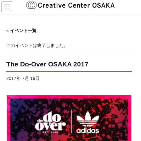
コ
ナ
ン
ビ
テ
ゲ
ン
ー
ツ
シ
« イベント一覧
へ
ョ
ス
ン
このイベントは終了しました。
キ
に
ッ
移
プ
動
The Do-Over OSAKA 2017
2017年 7月 16日