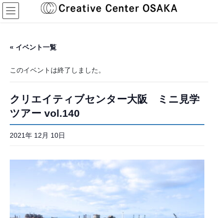
コ
ナ
ン
ビ
テ
ゲ
ン
ー
ツ
シ
« イベント一覧
へ
ョ
ス
ン
このイベントは終了しました。
キ
に
ッ
移
プ
動
クリエイティブセンター大阪 ミニ見学
ツアー vol.140
2021年 12月 10日