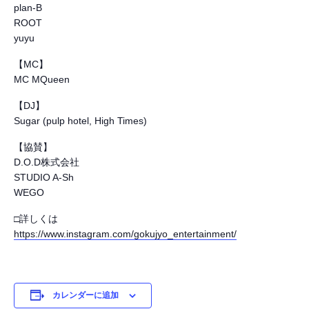
plan-B
ROOT
yuyu
【MC】
MC MQueen
【DJ】
Sugar (pulp hotel, High Times)
【協賛】
D.O.D株式会社
STUDIO A-Sh
WEGO
□詳しくは
https://www.instagram.com/gokujyo_entertainment/
カレンダーに追加