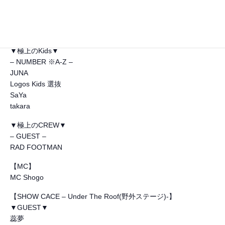
MOKA
SaYa (SaYacrew)
shieri
▼極上のKids▼
– NUMBER ※A-Z –
JUNA
Logos Kids 選抜
SaYa
takara
▼極上のCREW▼
– GUEST –
RAD FOOTMAN
【MC】
MC Shogo
【SHOW CACE – Under The Roof(野外ステージ)-】
▼GUEST▼
蕊夢