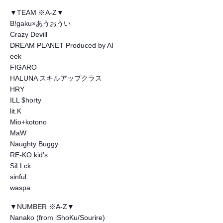
▼TEAM ※A-Z▼
B!gaku×あうおうい
Crazy Devill
DREAM PLANET Produced by AI
eek
FIGARO
HALUNA スキルアップクラス
HRY
ILL $horty
lit.K
Mio+kotono
MaW
Naughty Buggy
RE-KO kid’s
SiLLck
sinful
waspa
▼NUMBER ※A-Z▼
Nanako (from iShoKu/Sourire)