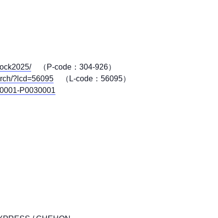
lrock2025/
（P-code：304-926）
earch/?lcd=56095
（L-code：56095）
5690001-P0030001