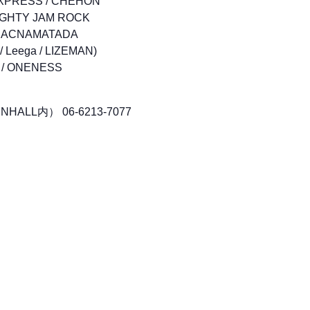
EXPRESS / CHEHON
MIGHTY JAM ROCK
 HACNAMATADA
Leega / LIZEMAN)
 / ONENESS
HALL内） 06-6213-7077