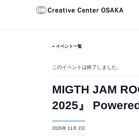
コ
ナ
ン
ビ
テ
ゲ
ン
ー
ツ
シ
へ
ョ
« イベント一覧
ス
ン
キ
に
ッ
移
このイベントは終了しました。
プ
動
MIGTH JAM RO
2025』 Powere
2025年 11月 2日