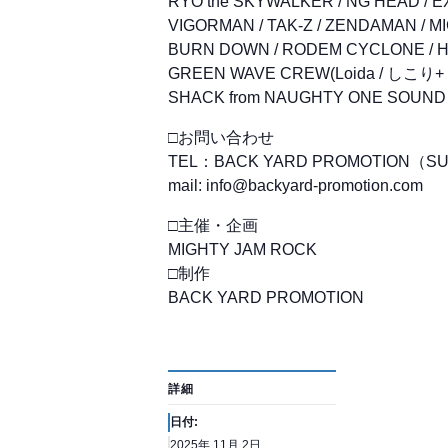
RYO the SKYWALKER / NG HEAD / 
VIGORMAN / TAK-Z / ZENDAMAN / 
BURN DOWN / RODEM CYCLONE /
GREEN WAVE CREW(Loida / しこり+ / 
SHACK from NAUGHTY ONE SOUND
□お問い合わせ
TEL：BACK YARD PROMOTION（SUN
mail: info@backyard-promotion.com
□主催・企画
MIGHTY JAM ROCK
□制作
BACK YARD PROMOTION
詳細
日付:
2025年 11月 2日