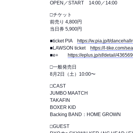
OPEN／START 14:00／14:00
□チケット
前売り 4,800円
当日券 5,900円
■ticket PIA
https://w.pia.jp/t/dancehal
■LAWSON ticket
https://l-tike.com/s
■e+
https://eplus.jp/sf/detail/436
□一般発売日
8月2日（土）10:00〜
□CAST
JUMBO MAATCH
TAKAFIN
BOXER KID
Backing BAND：HOME GROWN
□GUEST