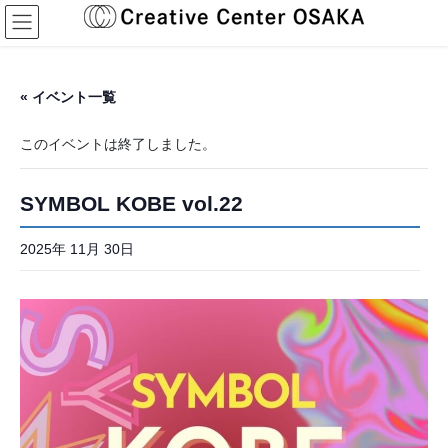
コ
ナ
ン
ビ
テ
ゲ
ン
ー
ツ
シ
« イベント一覧
へ
ョ
ス
ン
このイベントは終了しました。
キ
に
ッ
移
プ
動
SYMBOL KOBE vol.22
2025年 11月 30日