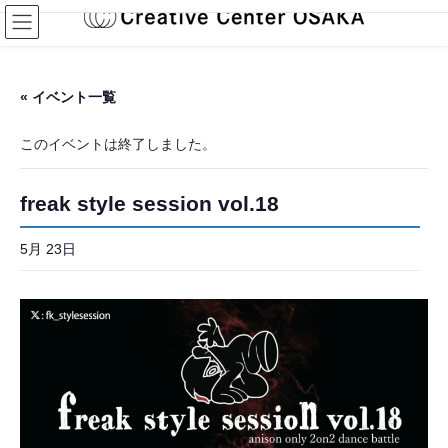
コ
ナ
ン
ビ
テ
ゲ
ン
ー
ツ
シ
« イベント一覧
へ
ョ
ス
ン
このイベントは終了しました。
キ
に
ッ
移
プ
動
freak style session vol.18
5月 23日