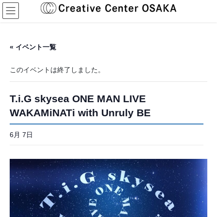
コ
ナ
ン
ビ
テ
ゲ
ン
ー
ツ
シ
« イベント一覧
へ
ョ
ス
ン
このイベントは終了しました。
キ
に
ッ
移
プ
動
T.i.G skysea ONE MAN LIVE
WAKAMiNATi with Unruly BE
6月 7日