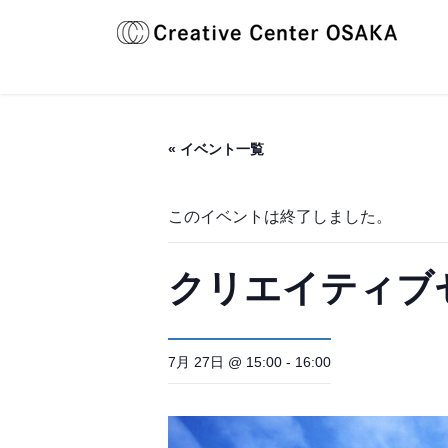
コ
ナ
ン
ビ
テ
ゲ
ン
ー
ツ
シ
へ
ョ
« イベント一覧
ス
ン
キ
に
ッ
移
このイベントは終了しました。
プ
動
クリエイティブセ
7月 27日 @ 15:00
-
16:00