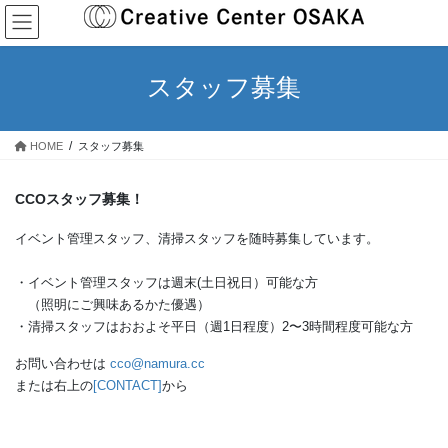
コ
ナ
ン
ビ
テ
ゲ
ン
ー
スタッフ募集
ツ
シ
へ
ョ
ス
ン
HOME
スタッフ募集
キ
に
ッ
移
プ
動
CCOスタッフ募集！
イベント管理スタッフ、清掃スタッフを随時募集しています。
・イベント管理スタッフは週末(土日祝日）可能な方
（照明にご興味あるかた優遇）
・清掃スタッフはおおよそ平日（週1日程度）2〜3時間程度可能な方
お問い合わせは
cco@namura.cc
または右上の
[CONTACT]
から