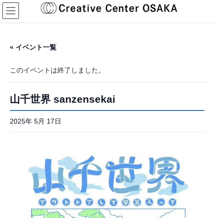
コ
ナ
ン
ビ
テ
ゲ
ン
ー
ツ
シ
« イベント一覧
へ
ョ
ス
ン
このイベントは終了しました。
キ
に
ッ
移
プ
動
山千世界 sanzensekai
2025年 5月 17日