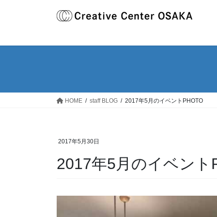
コ
ナ
ン
ビ
テ
ゲ
ン
ー
ツ
シ
へ
ョ
ス
ン
キ
に
ッ
移
HOME
staff BLOG
2017年5月のイベントPHOTO
プ
動
2017年5月30日
2017年5月のイベントP