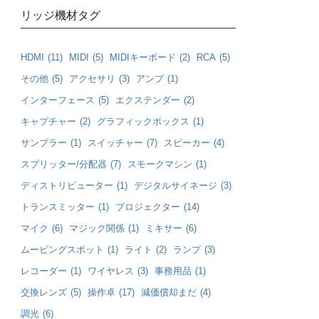
リッジ機材タグ
HDMI
(11)
MIDI
(5)
MIDIキーボード
(2)
RCA
(5)
その他
(5)
アクセサリ
(3)
アンプ
(1)
インターフェース
(5)
エクステンダー
(2)
キャプチャー
(2)
グラフィックボックス
(1)
サンプラー
(1)
スイッチャー
(7)
スピーカー
(4)
スプリッター/分配器
(7)
スモークマシン
(1)
ディストリビューター
(1)
デジタルサイネージ
(3)
トランスミッター
(1)
プロジェクター
(14)
マイク
(6)
マジック関係
(1)
ミキサー
(6)
ムービングスポット
(1)
ライト
(2)
ランプ
(3)
レコーダー
(1)
ワイヤレス
(3)
事務用品
(1)
交換レンズ
(5)
操作卓
(17)
減価償却まだ
(4)
調光
(6)