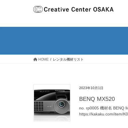
コ
ナ
ン
ビ
テ
ゲ
ン
ー
ツ
シ
へ
ョ
ス
ン
キ
に
ッ
移
HOME
レンタル機材リスト
プ
動
2023年10月1日
BENQ MX520
no. rp0005 機材名 BENQ
https://kakaku.com/item/