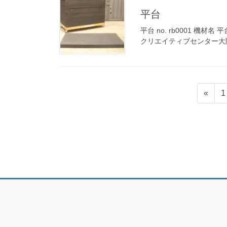
平台
平台 no. rb0001 機材名 
クリエイティブセンター大
投
«
1
稿
の
ペ
ー
ジ
送
り