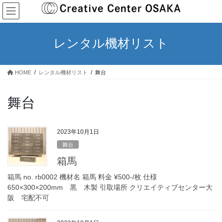
コ
ナ
ン
ビ
テ
ゲ
ン
ー
レンタル機材リスト
ツ
シ
へ
ョ
ス
ン
HOME
レンタル機材リスト
舞台
キ
に
ッ
移
プ
動
舞台
2023年10月1日
舞台
箱馬
箱馬 no. rb0002 機材名 箱馬 料金 ¥500-/枚 仕様
650×300×200mm 黒 木製 引取場所 クリエイティブセンター大
阪 宅配不可