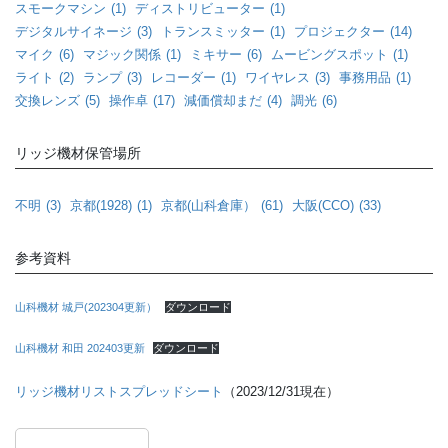
スモークマシン
(1)
ディストリビューター
(1)
デジタルサイネージ
(3)
トランスミッター
(1)
プロジェクター
(14)
マイク
(6)
マジック関係
(1)
ミキサー
(6)
ムービングスポット
(1)
ライト
(2)
ランプ
(3)
レコーダー
(1)
ワイヤレス
(3)
事務用品
(1)
交換レンズ
(5)
操作卓
(17)
減価償却まだ
(4)
調光
(6)
リッジ機材保管場所
不明
(3)
京都(1928)
(1)
京都(山科倉庫）
(61)
大阪(CCO)
(33)
参考資料
山科機材 城戸(202304更新）
ダウンロード
山科機材 和田 202403更新
ダウンロード
リッジ機材リストスプレッドシート
（2023/12/31現在）