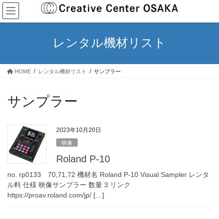
コ
ナ
ン
ビ
テ
ゲ
ン
ー
レンタル機材リスト
ツ
シ
へ
ョ
ス
ン
HOME
レンタル機材リスト
サンプラー
キ
に
ッ
移
プ
動
サンプラー
2023年10月20日
映像
Roland P-10
no. rp0133 70,71,72 機材名 Roland P-10 Visual Sampler レンタ
ル料 仕様 映像サンプラー 数量 3 リンク
https://proav.roland.com/jp/ […]