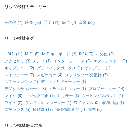
リッジ機材カテゴリー
その他
(7)
映像
(55)
照明
(11)
舞台
(2)
音響
(23)
リッジ機材タグ
HDMI
(11)
MIDI
(5)
MIDIキーボード
(2)
RCA
(5)
その他
(5)
アクセサリ
(3)
アンプ
(1)
インターフェース
(5)
エクステンダー
(2)
キャプチャー
(2)
グラフィックボックス
(1)
サンプラー
(1)
スイッチャー
(7)
スピーカー
(4)
スプリッター/分配器
(7)
スモークマシン
(1)
ディストリビューター
(1)
デジタルサイネージ
(3)
トランスミッター
(1)
プロジェクター
(14)
マイク
(6)
マジック関係
(1)
ミキサー
(6)
ムービングスポット
(1)
ライト
(2)
ランプ
(3)
レコーダー
(1)
ワイヤレス
(3)
事務用品
(1)
交換レンズ
(5)
操作卓
(17)
減価償却まだ
(4)
調光
(6)
リッジ機材保管場所