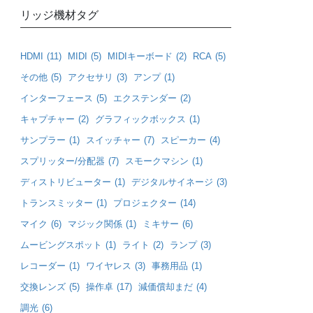
リッジ機材タグ
HDMI
(11)
MIDI
(5)
MIDIキーボード
(2)
RCA
(5)
その他
(5)
アクセサリ
(3)
アンプ
(1)
インターフェース
(5)
エクステンダー
(2)
キャプチャー
(2)
グラフィックボックス
(1)
サンプラー
(1)
スイッチャー
(7)
スピーカー
(4)
スプリッター/分配器
(7)
スモークマシン
(1)
ディストリビューター
(1)
デジタルサイネージ
(3)
トランスミッター
(1)
プロジェクター
(14)
マイク
(6)
マジック関係
(1)
ミキサー
(6)
ムービングスポット
(1)
ライト
(2)
ランプ
(3)
レコーダー
(1)
ワイヤレス
(3)
事務用品
(1)
交換レンズ
(5)
操作卓
(17)
減価償却まだ
(4)
調光
(6)