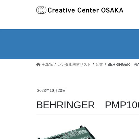
コ
ナ
ン
ビ
テ
ゲ
ン
ー
ツ
シ
へ
ョ
ス
ン
キ
に
ッ
移
HOME
レンタル機材リスト
音響
BEHRINGER PM
プ
動
2023年10月23日
BEHRINGER PMP10