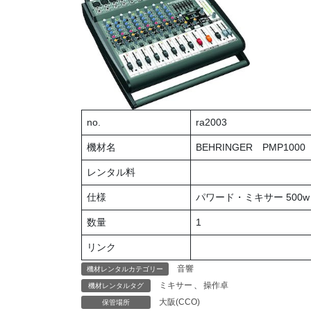
no.
ra2003
機材名
BEHRINGER PMP1000
レンタル料
仕様
パワード・ミキサー 500
数量
1
リンク
音響
機材レンタルカテゴリー
ミキサー
、
操作卓
機材レンタルタグ
大阪(CCO)
保管場所